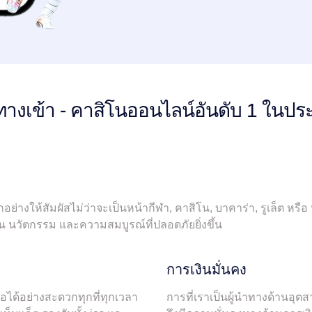
างเข้า - คาสิโนออนไลน์อันดับ 1 ในป
มีทุกอย่างให้สัมผัสไม่ว่าจะเป็นหน้ากีฬา, คาสิโน, บาคาร่า, รูเล็ต 
นัน นวัตกรรม และความสมบูรณ์ที่ปลอดภัยยิ่งขึ้น
การเงินมั่นคง
่อได้อย่างสะดวกทุกที่ทุกเวลา
การที่เราเป็นผู้นำทางด้านอุ