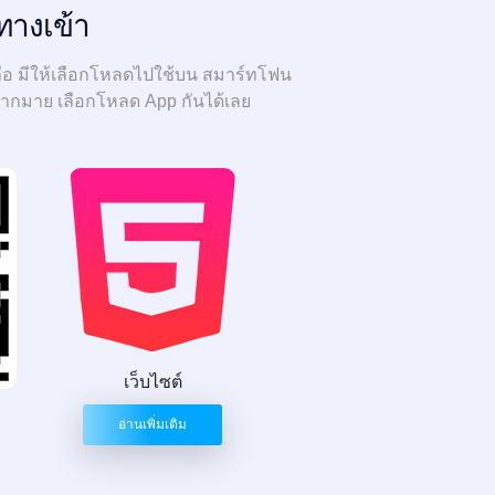
ทางเข้า
ถือ มีให้เลือกโหลดไปใช้บน สมาร์ทโฟน
มากมาย เลือกโหลด App กันได้เลย
เว็บไซต์
อ่านเพิ่มเติม