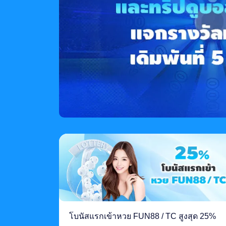
โบนัสแรกเข้าหวย FUN88 / TC สูงสุด 25%