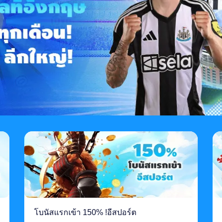
โบนัสแรกเข้า 150% !อีสปอร์ต